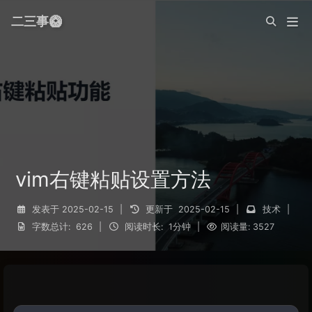
二三事🥝
vim右键粘贴设置方法
发表于
2025-02-15
|
更新于
2025-02-15
|
技术
|
字数总计:
626
|
阅读时长:
1分钟
|
阅读量:
3527