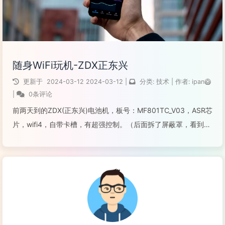
随身WiFi玩机-ZDX正东兴
更新于
2024-03-12
2024-03-12
|
分类:
技术
|
作者:
ipan🥝
|
0条评论
前两天到的ZDX(正东兴)电池机，板号：MF801TC_V03，ASR芯
片，wifi4，自带卡槽，有超强控制。（后面拆了屏蔽罩，看到
1083s。）到手第一时间把esim取了。开机wifi灯亮，但是手机
和电脑都搜索不到wifi信号。有网友说，需要读取原es...
阅读全文...