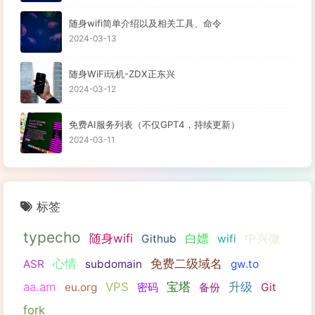
随身wifi简单介绍以及相关工具、命令
2024-03-13
随身WiFi玩机-ZDX正东兴
2024-03-12
免费AI服务列表（不仅GPT4，持续更新）
2024-03-11
标签
typecho
随身wifi
白嫖
中兴微
Github
wifi
心情
免费二级域名
ASR
subdomain
gw.to
aa.am
VPS
宝塔
升级
eu.org
密码
备份
Git
fork