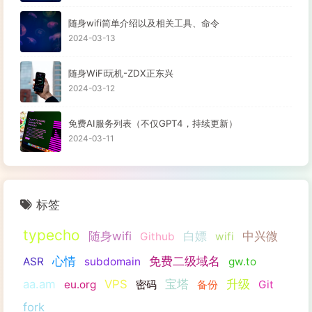
随身wifi简单介绍以及相关工具、命令
2024-03-13
随身WiFi玩机-ZDX正东兴
2024-03-12
免费AI服务列表（不仅GPT4，持续更新）
2024-03-11
标签
typecho
随身wifi
白嫖
中兴微
Github
wifi
心情
免费二级域名
ASR
subdomain
gw.to
aa.am
VPS
宝塔
升级
eu.org
密码
备份
Git
fork