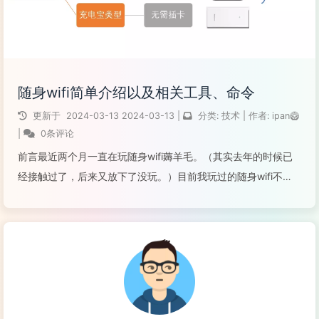
随身wifi简单介绍以及相关工具、命令
更新于
2024-03-13
2024-03-13
|
分类:
技术
|
作者:
ipan🥝
|
0条评论
前言最近两个月一直在玩随身wifi薅羊毛。（其实去年的时候已
经接触过了，后来又放下了没玩。）目前我玩过的随身wifi不
多，据我所了解的，按芯片类型有：高通410中兴微ASR展锐高
通410玩法最丰富的，是高通410，可以刷Debian或者
openwrt。在...
阅读全文...