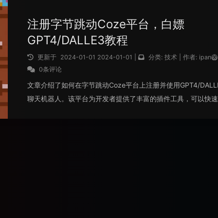
注册字节跳动Coze平台，白嫖
GPT4/DALLE3教程
更新于
2024-01-01
2024-01-01
|
分类:
技术
|
作者:
ipan
0条评论
文章介绍了如何在字节跳动Coze平台上注册并使用GPT4/DALL
聊天机器人。该平台为开发者提供了丰富的插件工具，可以快速
建各种类型的聊天机器人，包括新闻阅读、旅行计划、生产力工
具、图像理解API和多模态等。此外，Coze还提供了可参考的模
板，并会自动优化输入的提示词。如果平台的插件不能满足需求
还支持将私有API快速集成。整篇文章介绍了注册、创建机器人
步骤，以及如何使用工具和插件来定制机器人的功能。
阅读全文...