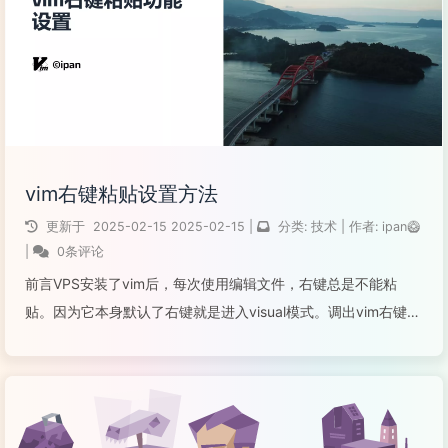
阅读全文...
vim右键粘贴设置方法
更新于
2025-02-15
2025-02-15
|
分类:
技术
|
作者:
ipan🥝
|
0条评论
前言VPS安装了vim后，每次使用编辑文件，右键总是不能粘
贴。因为它本身默认了右键就是进入visual模式。调出vim右键粘
贴这个功能有以下两种方法。方法一：使用vim命令，进入编辑
的文件后，按esc，然后输入:set mouse-=a（显示在界面左下
角...