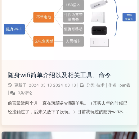
阅读全文...
随身wifi简单介绍以及相关工具、命令
更新于
2024-03-13
2024-03-13
|
分类:
技术
|
作者:
ipan🥝
|
0条评论
前言最近两个月一直在玩随身wifi薅羊毛。（其实去年的时候已
经接触过了，后来又放下了没玩。）目前我玩过的随身wifi不
多，据我所了解的，按芯片类型有：高通410中兴微ASR展锐高
通410玩法最丰富的，是高通410，可以刷Debian或者
openwrt。在...