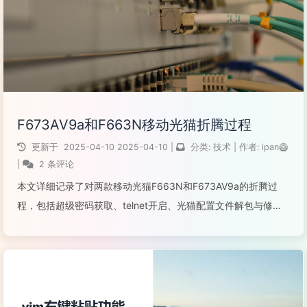
F673AV9a和F663N移动光猫折腾过程
更新于
2025-04-10
2025-04-10
|
分类:
技术
|
作者:
ipan🥝
|
2 条评论
本文详细记录了对两款移动光猫F663N和F673AV9a的折腾过
程，包括超级密码获取、telnet开启、光猫配置文件解包与修改
等。通过开源工具zxcfg和zteOnu，成功实现了普通用户提权、
UPnP设置修改，并解决了新版光猫的解密问题。文章提供了具
体操作步骤、关键工具下载链接，以及相关经验分享，为有类似
需求的用户提供参考。