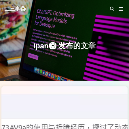
二三事🥝
ipan🥝 发布的文章