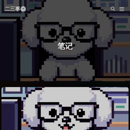
二三事🥝
笔记